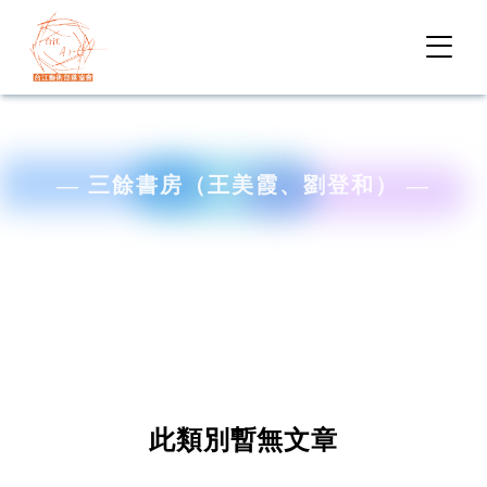
關鍵字查詢
— 三餘書房（王美霞、劉登和） —
關於我們
About Us
課程及活動
Courses & Events
藝術部落
Art Galleries
此類別暫無文章
食漁文化
Fisheries